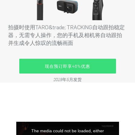
拍摄时使用TARO&trade; TRACKING自动跟拍稳定
器，无需专人操作，您的手机及相机将自动跟拍
并生成令人惊叹的流畅画面
现在预订即享46%优惠
2019年5月发货
This
is
a
The media could not be loaded, either
modal