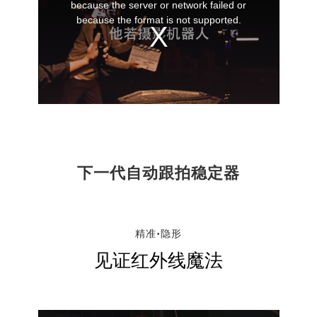
window.
because the server or network failed or
because the format is not supported.
下一代自动跟拍稳定器
精准•隐形
见证红外线魔法