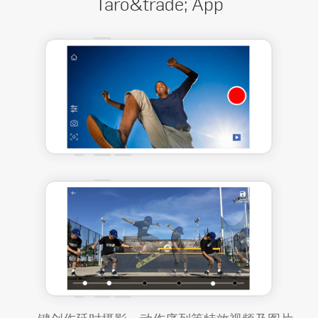
Taro&trade; App